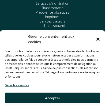
Services d’incinération
Thanatopraxie
Prévoyance obsèques
Imprimés
Services traiteurs
Jardin du souvenir
Gérer le consentement aux
Nos funérariums
cookies
Arlon
Messancy
Pour offrir les meilleures expériences, nous utilisons des technologies
Athus
telles que les cookies pour stocker et/ou accéder aux informations
Etalle
des appareils. Le fait de consentir à ces technologies nous permettra
de traiter des données telles que le comportement de navigation ou
les ID uniques sur ce site. Le fait de ne pas consentir ou de retirer son
Autres
consentement peut avoir un effet négatif sur certaines caractéristiques
et fonctions.
Politique de confidentialité
Mentions légales
Gérer les services
Commander des fleurs
Accepter