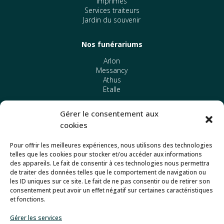
Imprimés
Services traiteurs
Jardin du souvenir
Nos funérariums
Arlon
Messancy
Athus
Etalle
Gérer le consentement aux
Autres
cookies
Politique de confidentialité
Mentions légales
Pour offrir les meilleures expériences, nous utilisons des technologies
telles que les cookies pour stocker et/ou accéder aux informations
des appareils. Le fait de consentir à ces technologies nous permettra
Commander des fleurs
de traiter des données telles que le comportement de navigation ou
les ID uniques sur ce site. Le fait de ne pas consentir ou de retirer son
consentement peut avoir un effet négatif sur certaines caractéristiques
Contacts
et fonctions.
Gérer les services
Permanence 24h/24 7j/7
